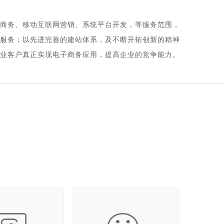
商务、移动互联网营销、系统平台开发，等服务范围，
服务；以先进完善的建站体系，及不断开拓创新的精神
业客户真正实现电子商务应用，提高企业的竞争能力。