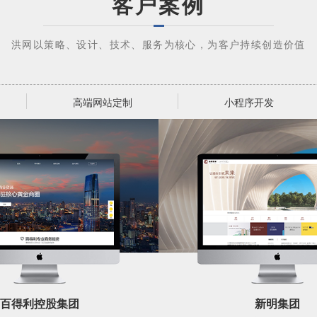
客户案例
洪网以策略、设计、技术、服务为核心，为客户持续创造价值
高端网站定制
小程序开发
百得利控股集团
新明集团