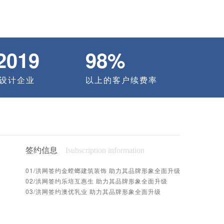
2019
98%
设计企业
以上的客户续费率
签约信息
Isubscription information
01
/洪网签约金螳螂建筑装饰 助力其品牌形象全面升级
02
/洪网签约乐培互惠生 助力其品牌形象全面升级
03
/洪网签约澳优乳业 助力其品牌形象全面升级