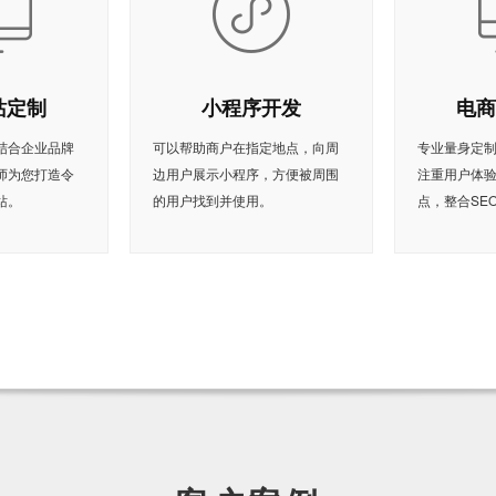
站定制
小程序开发
电商
结合企业品牌
可以帮助商户在指定地点，向周
专业量身定
师为您打造令
边用户展示小程序，方便被周围
注重用户体
站。
的用户找到并使用。
点，整合SE